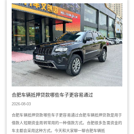
合肥车辆抵押贷款哪些车子更容易通过
2026-08-03
合肥车辆抵押贷款哪些车子更容易通过合肥车辆抵押贷款是用于
借款人短期资金周转常用的一种借款方式。合肥很多急需资金的
车主都会采用这种方式。今天和大家聊一聊合肥车辆抵