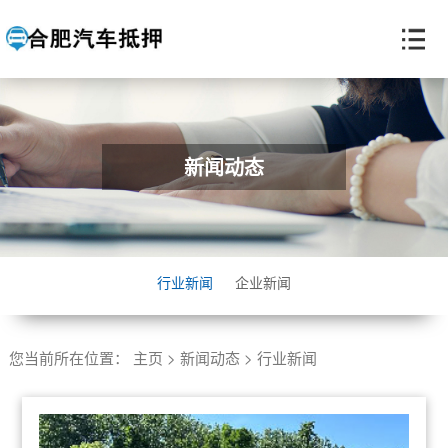
新闻动态
行业新闻
企业新闻
您当前所在位置：
主页
>
新闻动态
>
行业新闻