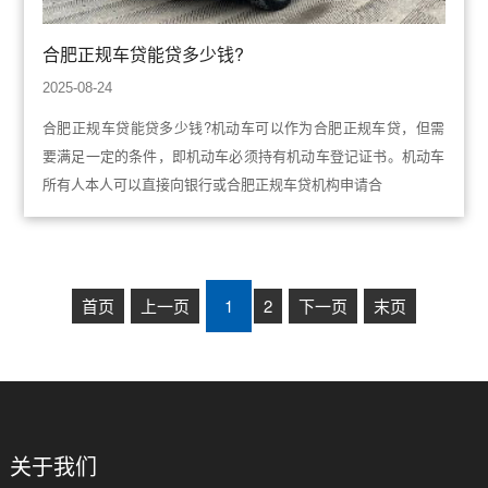
合肥正规车贷能贷多少钱?
2025-08-24
合肥正规车贷能贷多少钱?机动车可以作为合肥正规车贷，但需
要满足一定的条件，即机动车必须持有机动车登记证书。机动车
所有人本人可以直接向银行或合肥正规车贷机构申请合
首页
上一页
1
2
下一页
末页
关于我们