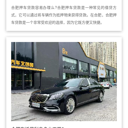
合肥押车贷款容易办理么?合肥押车贷款是一种常见的借贷方
式，它可以通过将车辆作为抵押物来获得贷款。在合肥，合肥押
车贷款是一个非常受欢迎的选择，因为它既方便又快捷。