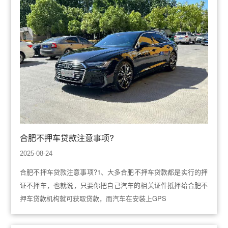
合肥不押车贷款注意事项?
2025-08-24
合肥不押车贷款注意事项?1、大多合肥不押车贷款都是实行的押
证不押车，也就说，只要你把自己汽车的相关证件抵押给合肥不
押车贷款机构就可获取贷款，而汽车在安装上GPS