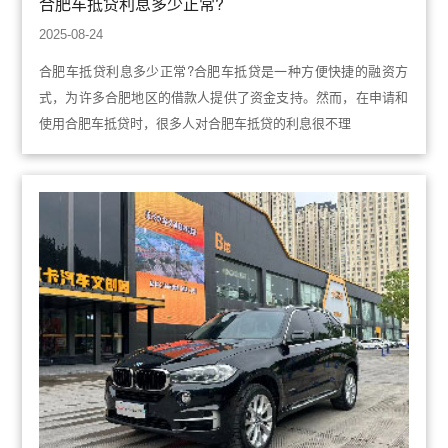
合肥车抵贷利息多少正常?
2025-08-24
合肥车抵贷利息多少正常?合肥车抵贷是一种方便快捷的融资方
式，为许多合肥地区的借款人提供了资金支持。然而，在申请和
使用合肥车抵贷时，很多人对合肥车抵贷的利息很不理